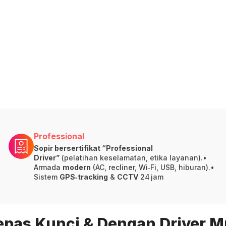
Professional
Sopir bersertifikat “Professional
Driver”
(pelatihan keselamatan, etika layanan).•
Armada
modern
(AC, recliner, Wi‑Fi, USB, hiburan).•
Sistem
GPS‑tracking
&
CCTV
24 jam
epas Kunci & Dengan Driver M