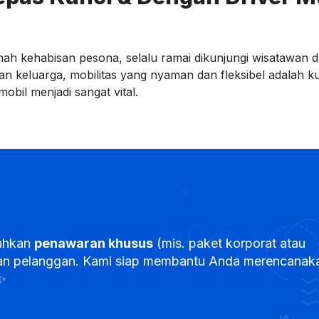
ah kehabisan pesona, selalu ramai dikunjungi wisatawan da
an keluarga, mobilitas yang nyaman dan fleksibel adalah ku
obil menjadi sangat vital.
uhkan
penawaran khusus
(mis. paket korporat atau
ayanan pelanggan. Kami siap membantu Anda merencanak
✨