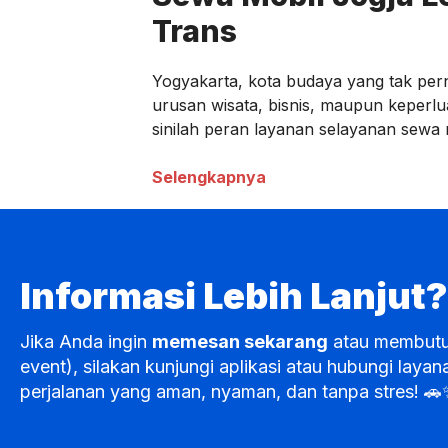
Trans
Yogyakarta, kota budaya yang tak pern
urusan wisata, bisnis, maupun keperlu
sinilah peran layanan selayanan sewa m
Selengkapnya
Informasi Lebih Lanjut?
Jika Anda ingin
memesan sekarang
atau membut
event), silakan kunjungi aplikasi atau hubungi l
perjalanan yang aman, nyaman, dan tanpa stres! 