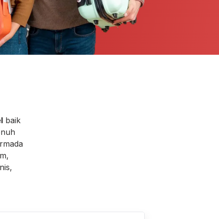
l
baik
enuh
armada
am,
nis,