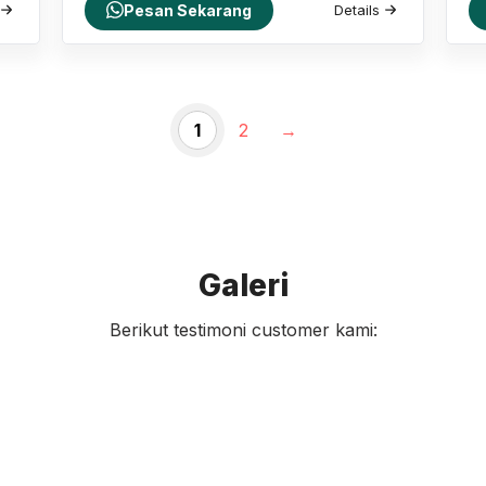
Pesan Sekarang
Details
1
2
→
Galeri
Berikut testimoni customer kami: