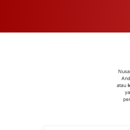
Nusa
And
atau
l
ya
per