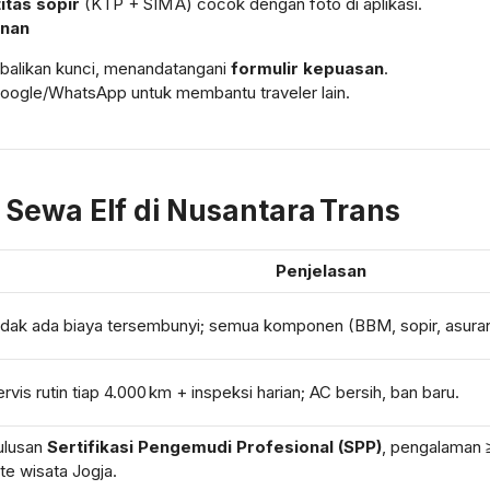
itas sopir
(KTP + SIM A) cocok dengan foto di aplikasi.
anan
alikan kunci, menandatangani
formulir kepuasan
.
 Google/WhatsApp untuk membantu traveler lain.
Sewa Elf di Nusantara Trans
Penjelasan
idak ada biaya tersembunyi; semua komponen (BBM, sopir, asuran
ervis rutin tiap 4.000 km + inspeksi harian; AC bersih, ban baru.
ulusan
Sertifikasi Pengemudi Profesional (SPP)
, pengalaman 
ute wisata Jogja.