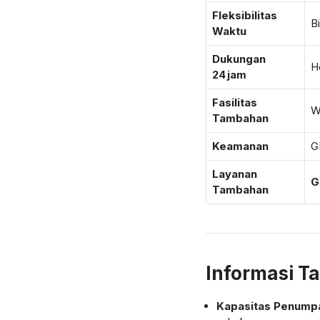
Fleksibilitas
B
Waktu
Dukungan
H
24 jam
Fasilitas
W
Tambahan
Keamanan
G
Layanan
G
Tambahan
Informasi T
Kapasitas Penump