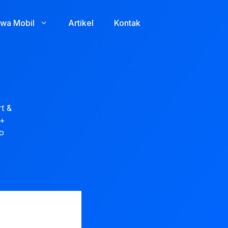
wa Mobil
Artikel
Kontak
t &
 +
o