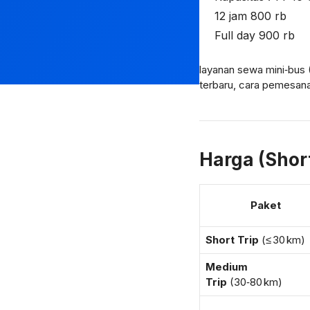
12 jam 800 rb
Full day 900 rb
layanan sewa mini‑bus 
terbaru, cara pemesana
Harga (Short
Paket
Short Trip
(≤ 30 km)
Medium
Trip
(30‑80 km)