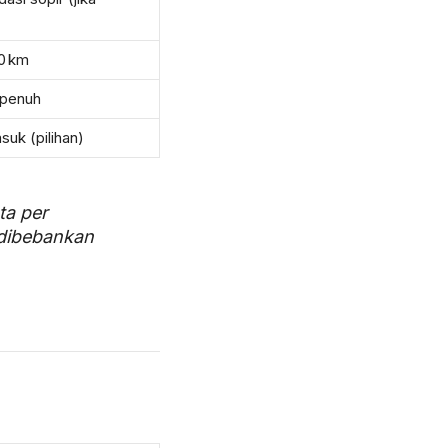
0 km
 penuh
asuk (pilihan)
ta per
 dibebankan