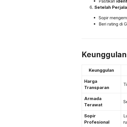
Pastikan
ident
Setelah Perjal
Sopir mengemb
Beri rating di
Keunggulan 
Keunggulan
Harga
T
Transparan
Armada
S
Terawat
Sopir
L
Profesional
r