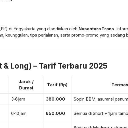
(Elf) di Yogyakarta yang disediakan oleh
Nusantara Trans
. Infor
n, keunggulan, tips perjalanan, serta promo‑promo yang sedang b
 & Long) – Tarif Terbaru 2025
Jarak /
Tarif (Rp)
Termas
Durasi
3‑6 jam
380.000
Sopir, BBM, asuransi penum
6‑10 jam
650.000
Semua di Short + 1 jam tamb
Semua di Medium + akomoda