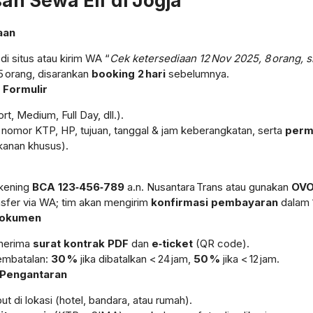
n Sewa Elf di Jogja
aan
di situs atau kirim WA “
Cek ketersediaan 12 Nov 2025, 8 orang, sh
5 orang, disarankan
booking 2 hari
sebelumnya.
i Formulir
ort, Medium, Full Day, dll.).
, nomor KTP, HP, tujuan, tanggal & jam keberangkatan, serta
perm
kanan khusus).
ekening
BCA 123‑456‑789
a.n. Nusantara Trans atau gunakan
OVO
ansfer via WA; tim akan mengirim
konfirmasi pembayaran
dalam 1
Dokumen
nerima
surat kontrak PDF
dan
e‑ticket
(QR code).
embatalan:
30 %
jika dibatalkan < 24 jam,
50 %
jika < 12 jam.
 Pengantaran
t di lokasi (hotel, bandara, atau rumah).