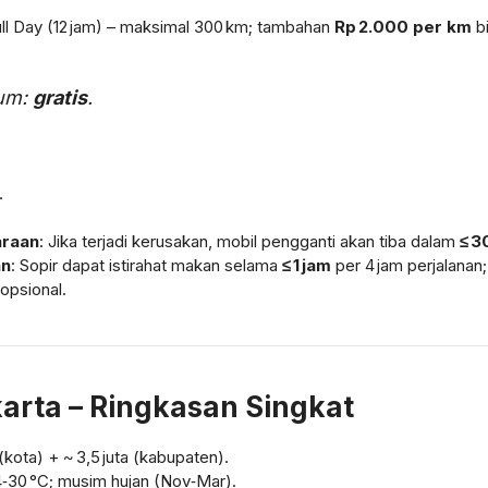
ull Day (12 jam) – maksimal 300 km; tambahan
Rp 2.000 per km
bi
lum:
gratis
.
.
.
araan
: Jika terjadi kerusakan, mobil pengganti akan tiba dalam
≤ 3
an
: Sopir dapat istirahat makan selama
≤ 1 jam
per 4 jam perjalanan
 opsional.
arta – Ringkasan Singkat
 (kota) + ~ 3,5 juta (kabupaten).
24‑30 °C; musim hujan (Nov‑Mar).