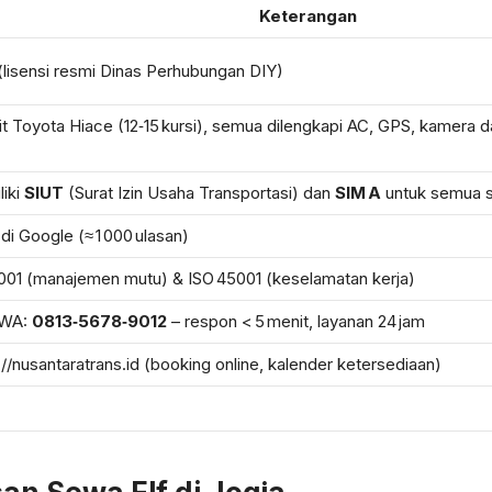
Keterangan
(lisensi resmi Dinas Perhubungan DIY)
it Toyota Hiace (12‑15 kursi), semua dilengkapi AC, GPS, kamera 
iki
SIUT
(Surat Izin Usaha Transportasi) dan
SIM A
untuk semua s
 di Google (≈ 1 000 ulasan)
001 (manajemen mutu) & ISO 45001 (keselamatan kerja)
/WA:
0813‑5678‑9012
– respon < 5 menit, layanan 24 jam
://nusantaratrans.id (booking online, kalender ketersediaan)