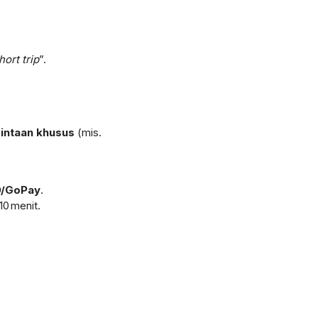
ort trip
”.
intaan khusus
(mis.
/GoPay
.
0 menit.