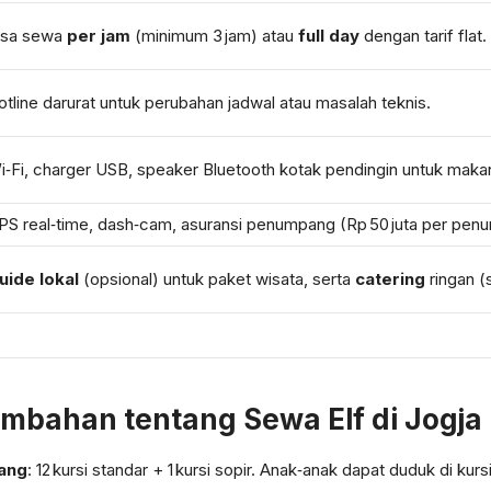
isa sewa
per jam
(minimum 3 jam) atau
full day
dengan tarif flat.
otline darurat untuk perubahan jadwal atau masalah teknis.
i‑Fi, charger USB, speaker Bluetooth kotak pendingin untuk mak
PS real‑time, dash‑cam, asuransi penumpang (Rp 50 juta per pen
uide lokal
(opsional) untuk paket wisata, serta
catering
ringan (
ambahan tentang Sewa Elf di Jogja
ang
: 12 kursi standar + 1 kursi sopir. Anak‑anak dapat duduk di ku