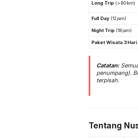
Long Trip
(> 80 km)
Full Day
(12 jam)
Night Trip
(18 jam)
Paket Wisata 3 Hari
Catatan:
Semua 
penumpang). Bia
terpisah.
Tentang Nus