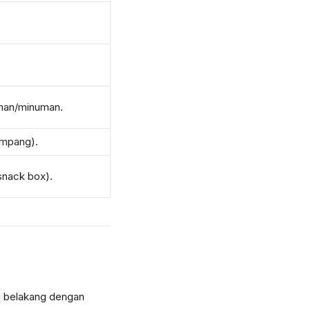
anan/minuman.
umpang).
snack box).
rsi belakang dengan