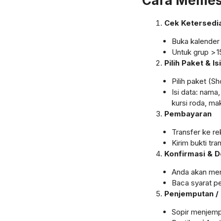
Cara Memesa
Cek Ketersedi
Buka kalender 
Untuk grup > 1
Pilih Paket & Is
Pilih paket (Sh
Isi data: nama
kursi roda, ma
Pembayaran
Transfer ke r
Kirim bukti tr
Konfirmasi & 
Anda akan me
Baca syarat p
Penjemputan /
Sopir menjempu