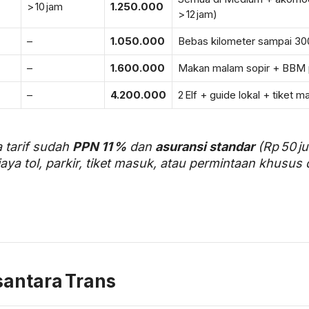
> 10 jam
1.250.000
> 12 jam)
–
1.050.000
Bebas kilometer sampai 30
–
1.600.000
Makan malam sopir + BBM
–
4.200.000
2 Elf + guide lokal + tiket m
tarif sudah
PPN 11 %
dan
asuransi standar
(Rp 50 ju
ya tol, parkir, tiket masuk, atau permintaan khusus
antara Trans