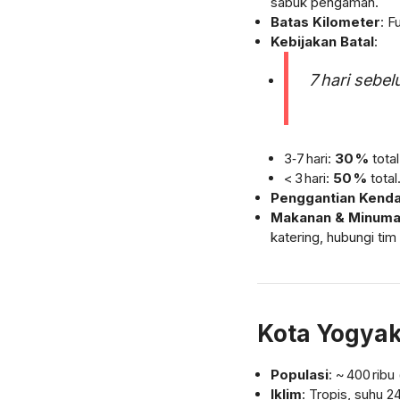
sabuk pengaman.
Batas Kilometer
: F
Kebijakan Batal
:
7 hari sebe
3‑7 hari:
30 %
total
< 3 hari:
50 %
total
Penggantian Kend
Makanan & Minum
katering, hubungi tim
Kota Yogyak
Populasi
: ~ 400 ribu
Iklim
: Tropis, suhu 