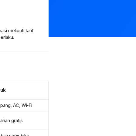
masi meliputi tarif
erlaku.
uk
pang, AC, Wi‑Fi
ahan gratis
si sopir (jika